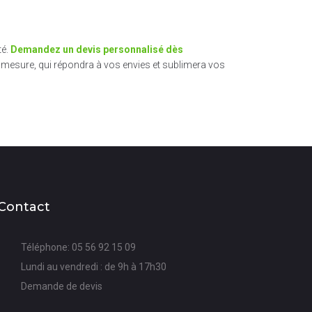
té.
Demandez un devis personnalisé dès
mesure, qui répondra à vos envies et sublimera vos
Contact
Téléphone: 05 56 92 15 09
Lundi au vendredi : de 9h à 17h30
Demande de devis