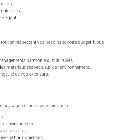
patios ;
aturelles) ;
 élégant.
e tout en respectant vos besoins et votre budget. Nous
 aménagements harmonieux et durables.
des matériaux respectueux de l’environnement.
ongévité de vos extérieurs.
ues paysagères, nous vous aidons à :
s ;
otre environnement ;
nctionnalité ;
riées et harmonieuses.